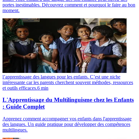
portes inestimables. Découvrez comment et pourquoi le faire au bon
moment.
l’apprentissage des langues pour les enfants. C’est une niche
intéressante car les parents cherchent souvent méthodes, ressources
et outils efficaces.
6
min
L'Apprentissage du Multilinguisme chez les Enfants
: Guide Complet
Apprenez comment accompagner vos enfants dans l'apprentissage
des langues. Un guide pratique pour développer des compétences
multilingues.