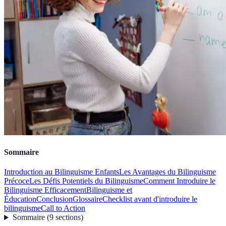
Sommaire
Introduction au Bilinguisme Enfants
Les Avantages du Bilinguisme
Précoce
Les Défis Potentiels du Bilinguisme
Comment Introduire le
Bilinguisme Efficacement
Bilinguisme et
Éducation
Conclusion
Glossaire
Checklist avant d'introduire le
bilinguisme
Call to Action
Sommaire
(
9
sections
)