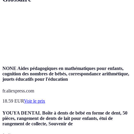
Terme
Définition
Bilinguisme
Usage de deux langues par une même personne
Flexibilité
Capacité à ajuster ses pensées aux nouvelles
cognitive
informations
NONE Aides pédagogiques en mathématiques pour enfants,
cognition des nombres de bébés, correspondance arithmétique,
jouets éducatifs pour l'éducation
fr.aliexpress.com
18.59
EUR
Voir le prix
YOUYA DENTAL Boîte à dents de bébé en forme de dent, 50
pièces, rangement de dents de lait pour enfants, étui de
rangement de collecte, Souvenir de