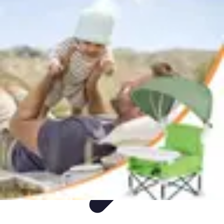
Langue Enfantine
Méthodes
Ressources
Ludique
Concepts
bénéfices
Langue Enfantine