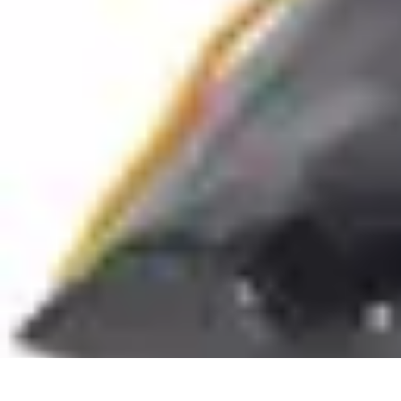
Langue Enfantine
Méthodes
Ressources
Ludique
Concepts
bénéfices
Langue Enfantine