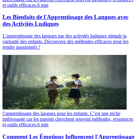
et outils efficaces.
6
min
Les Bienfaits de l'Apprentissage des Langues avec
des Activités Ludiques
L'apprentissage des langues par des activités ludiques stimule la
curiosité des enfants. Découvrez des méthodes efficaces pour les
rendre passionnés !
l’apprentissage des langues pour les enfants. C’est une niche
intéressante car les parents cherchent souvent méthodes, ressources
et outils efficaces.
6
min
Comment Les Émotions Influencent l'Apprentissage