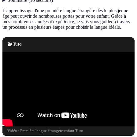
Sommaire
(
10
sections
)
L'apprentissage d'une première langue étrangère dès le plus jeune
âge peut ouvrir de nombreuses portes pour votre enfant. Grâce à
mes nombreuses années d'expérience, je vais vous guider à travers
un processus en plusieurs étapes pour choisir la langue idéale.
📹 Tuto
Vidéo : Première langue étrangère enfant Tuto