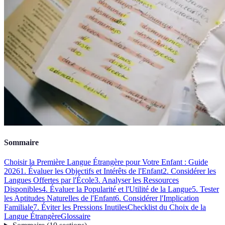
Sommaire
Choisir la Première Langue Étrangère pour Votre Enfant : Guide
2026
1. Évaluer les Objectifs et Intérêts de l'Enfant
2. Considérer les
Langues Offertes par l'École
3. Analyser les Ressources
Disponibles
4. Évaluer la Popularité et l'Utilité de la Langue
5. Tester
les Aptitudes Naturelles de l'Enfant
6. Considérer l'Implication
Familiale
7. Éviter les Pressions Inutiles
Checklist du Choix de la
Langue Étrangère
Glossaire