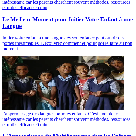
intéressante car les parents cherchent souvent méthodes, ressources
et outils efficaces.
6
min
Le Meilleur Moment pour Initier Votre Enfant à une
Langue
Initier votre enfant à une langue dès son enfance peut ouvrir des
portes inestimables. Découvrez comment et pourquoi le faire au bon
moment.
l’apprentissage des langues pour les enfants. C’est une niche
intéressante car les parents cherchent souvent méthodes, ressources
et outils efficaces.
6
min