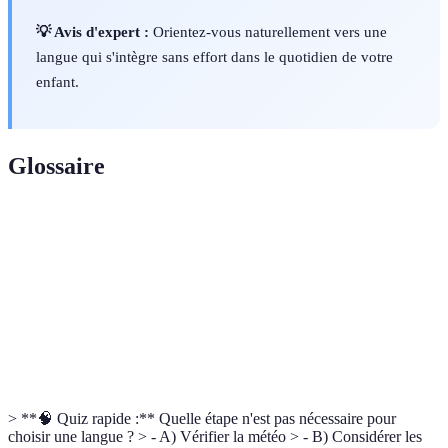
💡 Avis d'expert :
Orientez-vous naturellement vers une
langue qui s'intègre sans effort dans le quotidien de votre
enfant.
Glossaire
Terme
Définition
Cadre européen commun de référence pour les
CEFR
langues
Locuteur
Personne parlant couramment une langue dans le
global
monde
> **🧠 Quiz rapide :** Quelle étape n'est pas nécessaire pour
choisir une langue ? > - A) Vérifier la météo > - B) Considérer les