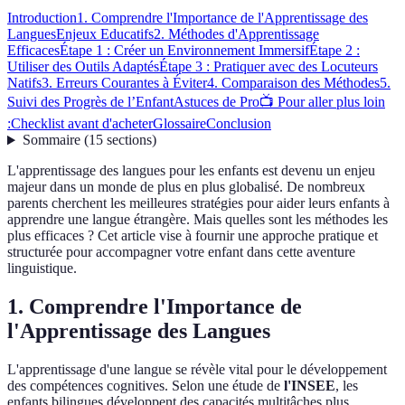
Introduction
1. Comprendre l'Importance de l'Apprentissage des
Langues
Enjeux Educatifs
2. Méthodes d'Apprentissage
Efficaces
Étape 1 : Créer un Environnement Immersif
Étape 2 :
Utiliser des Outils Adaptés
Étape 3 : Pratiquer avec des Locuteurs
Natifs
3. Erreurs Courantes à Éviter
4. Comparaison des Méthodes
5.
Suivi des Progrès de l’Enfant
Astuces de Pro
📺 Pour aller plus loin
:
Checklist avant d'acheter
Glossaire
Conclusion
Sommaire
(
15
sections
)
L'apprentissage des langues pour les enfants est devenu un enjeu
majeur dans un monde de plus en plus globalisé. De nombreux
parents cherchent les meilleures stratégies pour aider leurs enfants à
apprendre une langue étrangère. Mais quelles sont les méthodes les
plus efficaces ? Cet article vise à fournir une approche pratique et
structurée pour accompagner votre enfant dans cette aventure
linguistique.
1. Comprendre l'Importance de
l'Apprentissage des Langues
L'apprentissage d'une langue se révèle vital pour le développement
des compétences cognitives. Selon une étude de
l'INSEE
, les
enfants bilingues développent des capacités multitâches plus