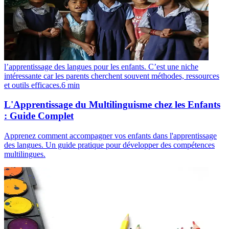
l’apprentissage des langues pour les enfants. C’est une niche
intéressante car les parents cherchent souvent méthodes, ressources
et outils efficaces.
6
min
L'Apprentissage du Multilinguisme chez les Enfants
: Guide Complet
Apprenez comment accompagner vos enfants dans l'apprentissage
des langues. Un guide pratique pour développer des compétences
multilingues.