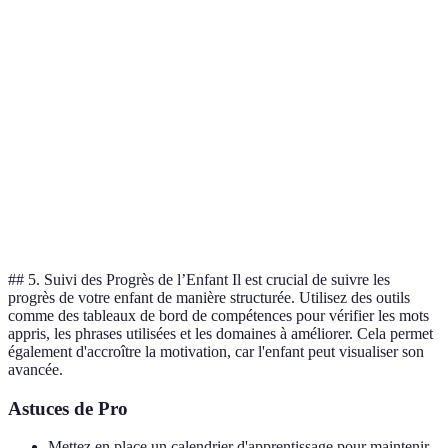
Nécessite un
Apprentissage
Accélère la
Très
environnement
Immersif
compréhension
efficace
spécifique
Utilisation
Facilement
Peut être
Bon
d'Applications
accessible
superficiel
complément
Renforce la
Essentiel
Pratique avec
Peut être
compétence
pour la
Locuteurs
intimidant
orale
fluidité
## 5. Suivi des Progrès de l’Enfant Il est crucial de suivre les
progrès de votre enfant de manière structurée. Utilisez des outils
comme des tableaux de bord de compétences pour vérifier les mots
appris, les phrases utilisées et les domaines à améliorer. Cela permet
également d'accroître la motivation, car l'enfant peut visualiser son
avancée.
Astuces de Pro
Mettez en place un calendrier d'apprentissage pour maintenir