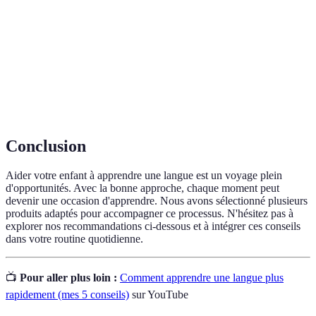
Bilinguisme
degrés divers
Processus par lequel une personne est
Imprégnation
sensibilisée à une langue
Polyvalence
Capacité à utiliser plusieurs langues dans
linguistique
différents contextes
Conclusion
Aider votre enfant à apprendre une langue est un voyage plein
d'opportunités. Avec la bonne approche, chaque moment peut
devenir une occasion d'apprendre. Nous avons sélectionné plusieurs
produits adaptés pour accompagner ce processus. N'hésitez pas à
explorer nos recommandations ci-dessous et à intégrer ces conseils
dans votre routine quotidienne.
📺
Pour aller plus loin :
Comment apprendre une langue plus
rapidement (mes 5 conseils)
sur YouTube