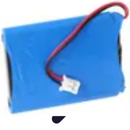
Langue Enfantine
Méthodes
Ressources
Ludique
Concepts
bénéfices
Langue Enfantine