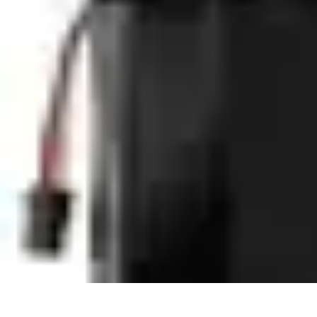
Langue Enfantine
Méthodes
Ressources
Ludique
Concepts
bénéfices
Langue Enfantine