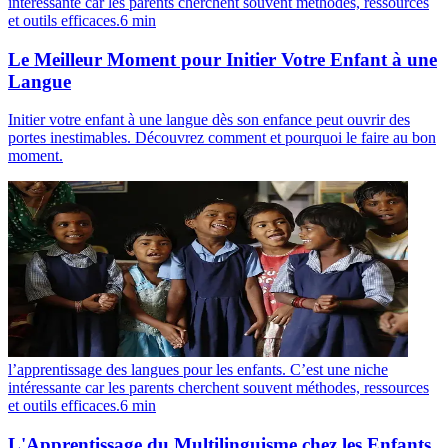
intéressante car les parents cherchent souvent méthodes, ressources
et outils efficaces.
6
min
Le Meilleur Moment pour Initier Votre Enfant à une
Langue
Initier votre enfant à une langue dès son enfance peut ouvrir des
portes inestimables. Découvrez comment et pourquoi le faire au bon
moment.
l’apprentissage des langues pour les enfants. C’est une niche
intéressante car les parents cherchent souvent méthodes, ressources
et outils efficaces.
6
min
L'Apprentissage du Multilinguisme chez les Enfants