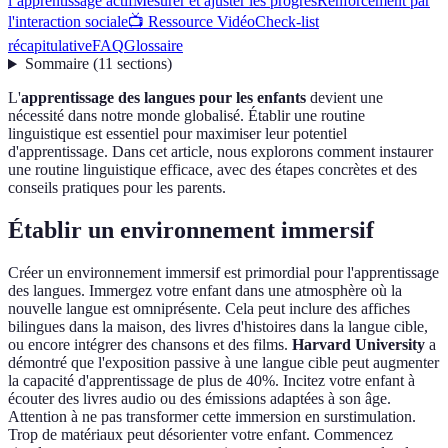
l’apprentissage actif
Mesurer et ajuster les progrès
Renforcement par
l'interaction sociale
📺 Ressource Vidéo
Check-list
récapitulative
FAQ
Glossaire
Sommaire
(
11
sections
)
L'
apprentissage des langues pour les enfants
devient une
nécessité dans notre monde globalisé. Établir une routine
linguistique est essentiel pour maximiser leur potentiel
d'apprentissage. Dans cet article, nous explorons comment instaurer
une routine linguistique efficace, avec des étapes concrètes et des
conseils pratiques pour les parents.
Établir un environnement immersif
Créer un environnement immersif est primordial pour l'apprentissage
des langues. Immergez votre enfant dans une atmosphère où la
nouvelle langue est omniprésente. Cela peut inclure des affiches
bilingues dans la maison, des livres d'histoires dans la langue cible,
ou encore intégrer des chansons et des films.
Harvard University
a
démontré que l'exposition passive à une langue cible peut augmenter
la capacité d'apprentissage de plus de 40%. Incitez votre enfant à
écouter des livres audio ou des émissions adaptées à son âge.
Attention à ne pas transformer cette immersion en surstimulation.
Trop de matériaux peut désorienter votre enfant. Commencez