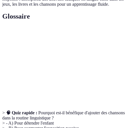
jeux, les livres et les chansons pour un apprentissage fluide.
Glossaire
Terme
Définition
Technique d'apprentissage consistant à exposer
Immersion
abondamment à une langue cible.
Apprentissage
Méthode engageant directement l'apprenant à
actif
travers des tâches interactives.
Routine
Plan structuré pour intégrer l'apprentissage
linguistique
régulier des langues.
>
🧠 Quiz rapide :
Pourquoi est-il bénéfique d'ajouter des chansons
dans la routine linguistique ?
> - A) Pour détendre l'enfant