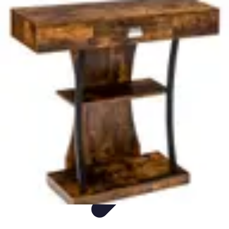
Langue Enfantine
Méthodes
Ressources
Ludique
Concepts
bénéfices
Langue Enfantine