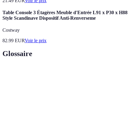
21.49
EUR
Voir le prix
Table Console 3 Étagères Meuble d'Entrée L91 x P30 x H88
Style Scandinave Dispositif Anti-Renverseme
Costway
82.99
EUR
Voir le prix
Glossaire
Terme
Définition
Cadre Européen Commun de Référence pour les
CECRL
Langues. Un système d'évaluation des compétences
linguistiques.
Ensemble des mots qu'un individu connaît ou
Vocabulaire
utilise dans une langue.
Motivation
Motivation qui vient de l'intérêt personnel et du