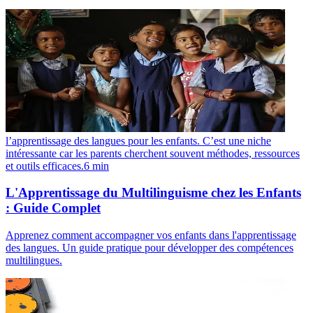
l’apprentissage des langues pour les enfants. C’est une niche
intéressante car les parents cherchent souvent méthodes, ressources
et outils efficaces.
6
min
L'Apprentissage du Multilinguisme chez les Enfants
: Guide Complet
Apprenez comment accompagner vos enfants dans l'apprentissage
des langues. Un guide pratique pour développer des compétences
multilingues.