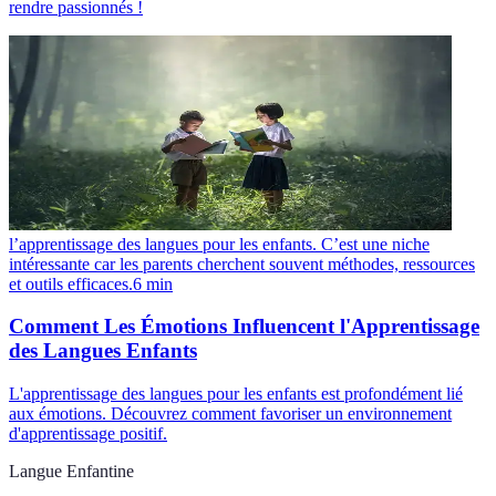
rendre passionnés !
l’apprentissage des langues pour les enfants. C’est une niche
intéressante car les parents cherchent souvent méthodes, ressources
et outils efficaces.
6
min
Comment Les Émotions Influencent l'Apprentissage
des Langues Enfants
L'apprentissage des langues pour les enfants est profondément lié
aux émotions. Découvrez comment favoriser un environnement
d'apprentissage positif.
Langue Enfantine