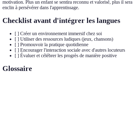
motivation. Plus un enfant se sentira reconnu et valorisé, plus il sera
enclin à persévérer dans l'apprentissage.
Checklist avant d'intégrer les langues
[ ] Créer un environnement immersif chez soi
[ ] Utiliser des ressources ludiques (jeux, chansons)
[ ] Promouvoir la pratique quotidienne
[ ] Encourager l'interaction sociale avec d'autres locuteurs
[ ] Évaluer et célébrer les progrès de manière positive
Glossaire
Terme
Définition
Environnement
Milieu où des éléments d'apprentissage sont
immersif
intégrés dans la vie quotidienne d'un enfant.
Ressources
Outils, jeux ou activités qui rendent
ludiques
l'apprentissage amusant et engageant.