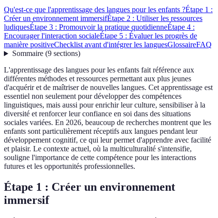
Qu'est-ce que l'apprentissage des langues pour les enfants ?
Étape 1 :
Créer un environnement immersif
Étape 2 : Utiliser les ressources
ludiques
Étape 3 : Promouvoir la pratique quotidienne
Étape 4 :
Encourager l'interaction sociale
Étape 5 : Évaluer les progrès de
manière positive
Checklist avant d'intégrer les langues
Glossaire
FAQ
Sommaire
(
9
sections
)
L'apprentissage des langues pour les enfants fait référence aux
différentes méthodes et ressources permettant aux plus jeunes
d'acquérir et de maîtriser de nouvelles langues. Cet apprentissage est
essentiel non seulement pour développer des compétences
linguistiques, mais aussi pour enrichir leur culture, sensibiliser à la
diversité et renforcer leur confiance en soi dans des situations
sociales variées. En 2026, beaucoup de recherches montrent que les
enfants sont particulièrement réceptifs aux langues pendant leur
développement cognitif, ce qui leur permet d'apprendre avec facilité
et plaisir. Le contexte actuel, où la multiculturalité s'intensifie,
souligne l'importance de cette compétence pour les interactions
futures et les opportunités professionnelles.
Étape 1 : Créer un environnement
immersif