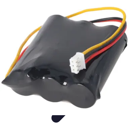
Langue Enfantine
Méthodes
Ressources
Ludique
Concepts
bénéfices
Langue Enfantine