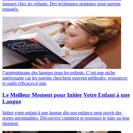
langues chez les enfants. Des techniques pratiques pour parents
engagés.
l’apprentissage des langues pour les enfants. C’est une niche
intéressante car les parents cherchent souvent méthodes, ressources
et outils efficaces.
6
min
Le Meilleur Moment pour Initier Votre Enfant à une
Langue
Initier votre enfant à une langue dès son enfance peut ouvrir des
portes inestimables. Découvrez comment et pourquoi le faire au bon
moment.