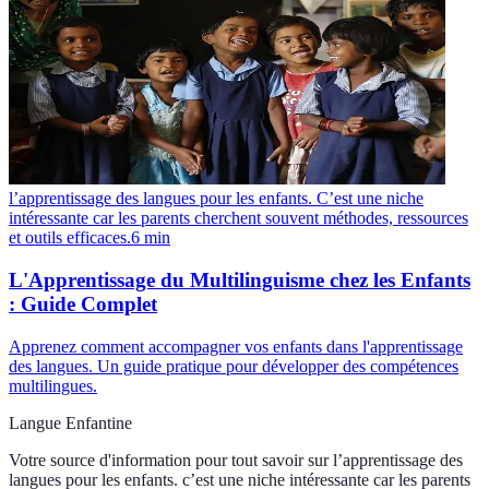
l’apprentissage des langues pour les enfants. C’est une niche
intéressante car les parents cherchent souvent méthodes, ressources
et outils efficaces.
6
min
L'Apprentissage du Multilinguisme chez les Enfants
: Guide Complet
Apprenez comment accompagner vos enfants dans l'apprentissage
des langues. Un guide pratique pour développer des compétences
multilingues.
Langue Enfantine
Votre source d'information pour tout savoir sur
l’apprentissage des
langues pour les enfants. c’est une niche intéressante car les parents