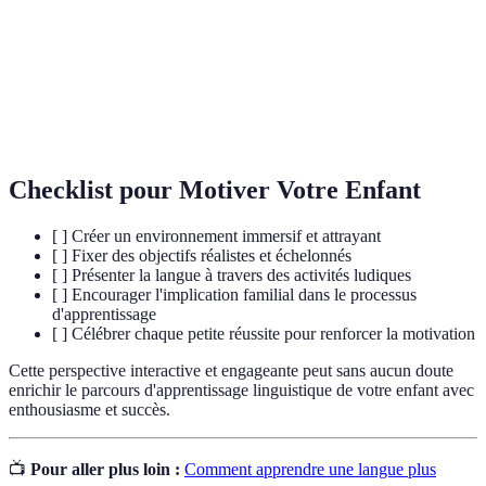
Capacité à utiliser plusieurs langues avec un
Multilinguisme
certain degré de compétence.
Étude des sons de la parole et de leur
Phonétique
production par les êtres humains.
Checklist pour Motiver Votre Enfant
[ ] Créer un environnement immersif et attrayant
[ ] Fixer des objectifs réalistes et échelonnés
[ ] Présenter la langue à travers des activités ludiques
[ ] Encourager l'implication familial dans le processus
d'apprentissage
[ ] Célébrer chaque petite réussite pour renforcer la motivation
Cette perspective interactive et engageante peut sans aucun doute
enrichir le parcours d'apprentissage linguistique de votre enfant avec
enthousiasme et succès.
📺
Pour aller plus loin :
Comment apprendre une langue plus