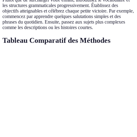
les structures grammaticales progressivement. Établissez des
objectifs atteignables et célébrez chaque petite victoire. Par exemple,
commencez par apprendre quelques salutations simples et des
phrases du quotidien. Ensuite, passez aux sujets plus complexes
comme les descriptions ou les histoires courtes.
Tableau Comparatif des Méthodes
Critère
Application A
Classe Locale
Immersion à l'ét
Coût
Faible
Moyen
Élevé
Flexibilité
Élevée
Moyenne
Faible
Immersion
Moyenne
Faible
Élevée
Interaction
Faible
Élevée
Élevée
Sociale