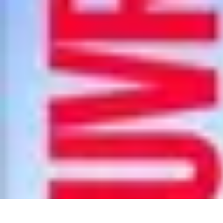
Langue Enfantine
Méthodes
Ressources
Ludique
Concepts
bénéfices
Langue Enfantine