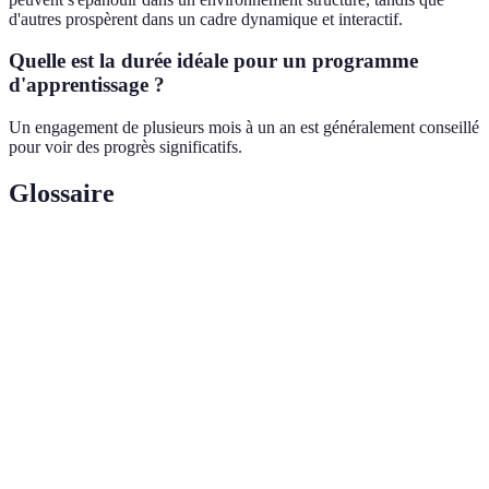
d'autres prospèrent dans un cadre dynamique et interactif.
Quelle est la durée idéale pour un programme
d'apprentissage ?
Un engagement de plusieurs mois à un an est généralement conseillé
pour voir des progrès significatifs.
Glossaire
Terme
Définition
Immersion
Méthode d'apprentissage où l'élève est plongé dans
Linguistique
un environnement de langue cible.
Cours
Enseignement dispensé par un professeur selon un
Traditionnels
programme fixe et structuré.
Compétence
Niveau de maîtrise d'une langue, comprenant le
Linguistique
vocabulaire, la grammaire et la prononciation.