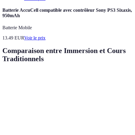
Batterie AccuCell compatible avec contrôleur Sony PS3 Sixaxis,
950mAh
Batterie Mobile
13.49
EUR
Voir le prix
Comparaison entre Immersion et Cours
Traditionnels
Critère
Immersion Linguistique
Cours Traditionnels
Méthode structurée
Approche
Apprentissage naturel
avec leçons
d'apprentissage
dans un vrai contexte
formelles
Interaction
Forte interaction avec les
Interaction limitée
sociale
locuteurs natifs
aux sessions de cours