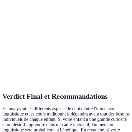
Adaptée aux enfants
Adaptée aux enfants
Adaptabilité
ayant besoin de
curieux et aventuriers
structure
Solide
Généralement plus
Durabilité des
compréhension
durable, compétences
compétences
théorique mais
pratiques
moins pratique
Verdict Final et Recommandations
En analysant les différents aspects, le choix entre l'immersion
linguistique et les cours traditionnels dépendra avant tout des besoins
individuels de chaque enfant. Si votre enfant a une grande curiosité
et un désir d’apprendre dans un cadre interactif, l'immersion
linguistique sera probablement bénéfique. En revanche, si votre