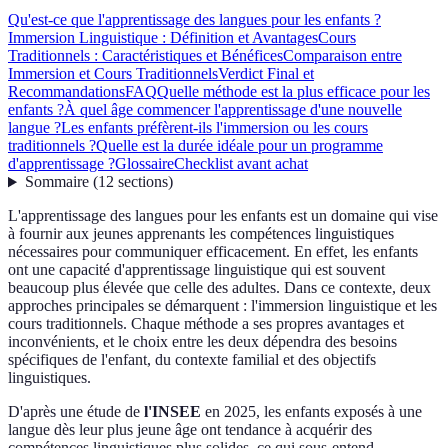
Qu'est-ce que l'apprentissage des langues pour les enfants ?
Immersion Linguistique : Définition et Avantages
Cours
Traditionnels : Caractéristiques et Bénéfices
Comparaison entre
Immersion et Cours Traditionnels
Verdict Final et
Recommandations
FAQ
Quelle méthode est la plus efficace pour les
enfants ?
À quel âge commencer l'apprentissage d'une nouvelle
langue ?
Les enfants préfèrent-ils l'immersion ou les cours
traditionnels ?
Quelle est la durée idéale pour un programme
d'apprentissage ?
Glossaire
Checklist avant achat
Sommaire
(
12
sections
)
L'apprentissage des langues pour les enfants est un domaine qui vise
à fournir aux jeunes apprenants les compétences linguistiques
nécessaires pour communiquer efficacement. En effet, les enfants
ont une capacité d'apprentissage linguistique qui est souvent
beaucoup plus élevée que celle des adultes. Dans ce contexte, deux
approches principales se démarquent : l'immersion linguistique et les
cours traditionnels. Chaque méthode a ses propres avantages et
inconvénients, et le choix entre les deux dépendra des besoins
spécifiques de l'enfant, du contexte familial et des objectifs
linguistiques.
D'après une étude de
l'INSEE
en 2025, les enfants exposés à une
langue dès leur plus jeune âge ont tendance à acquérir des
compétences linguistiques plus solides, ce qui sous-entend