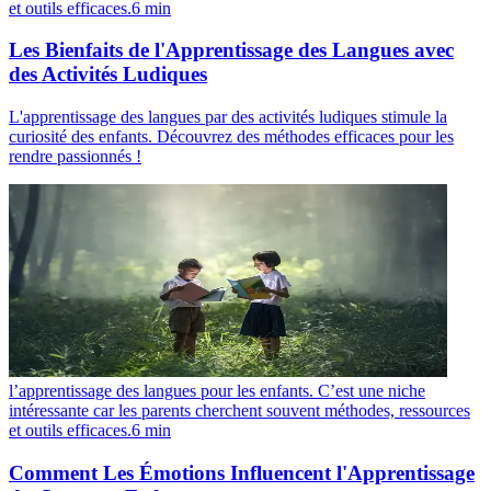
et outils efficaces.
6
min
Les Bienfaits de l'Apprentissage des Langues avec
des Activités Ludiques
L'apprentissage des langues par des activités ludiques stimule la
curiosité des enfants. Découvrez des méthodes efficaces pour les
rendre passionnés !
l’apprentissage des langues pour les enfants. C’est une niche
intéressante car les parents cherchent souvent méthodes, ressources
et outils efficaces.
6
min
Comment Les Émotions Influencent l'Apprentissage