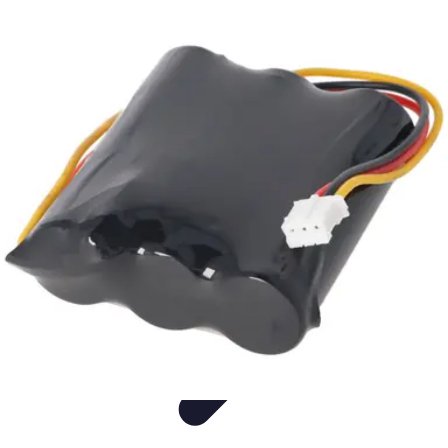
Langue Enfantine
Méthodes
Ressources
Ludique
Concepts
bénéfices
Langue Enfantine