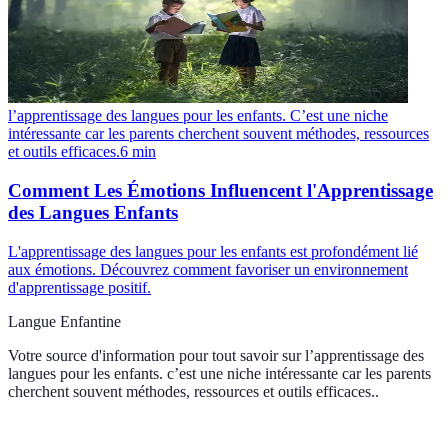
l’apprentissage des langues pour les enfants. C’est une niche
intéressante car les parents cherchent souvent méthodes, ressources
et outils efficaces.
6
min
Comment Les Émotions Influencent l'Apprentissage
des Langues Enfants
L'apprentissage des langues pour les enfants est profondément lié
aux émotions. Découvrez comment favoriser un environnement
d'apprentissage positif.
Langue Enfantine
Votre source d'information pour tout savoir sur
l’apprentissage des
langues pour les enfants. c’est une niche intéressante car les parents
cherchent souvent méthodes, ressources et outils efficaces.
.