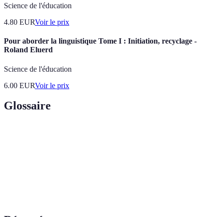
Science de l'éducation
4.80
EUR
Voir le prix
Pour aborder la linguistique Tome I : Initiation, recyclage -
Roland Eluerd
Science de l'éducation
6.00
EUR
Voir le prix
Glossaire
Terme
Définition
Ensemble des mots connus et utilisés par une
Vocabulaire
personne
Cognitif
Relatif aux processus mentaux de l'apprentissage