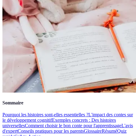
Sommaire
Pourquoi les histoires sont-elles essentielles ?
L'impact des contes sur
le développement cognitif
Exemples concrets : Des histoires
universelles
Comment choisir le bon conte pour l'apprentissage
L'avis
d'expert
Conseils pratiques pour les parents
Glossaire
Résumé
Quiz