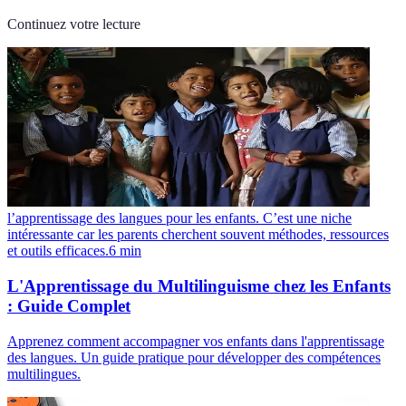
Continuez votre lecture
l’apprentissage des langues pour les enfants. C’est une niche
intéressante car les parents cherchent souvent méthodes, ressources
et outils efficaces.
6
min
L'Apprentissage du Multilinguisme chez les Enfants
: Guide Complet
Apprenez comment accompagner vos enfants dans l'apprentissage
des langues. Un guide pratique pour développer des compétences
multilingues.