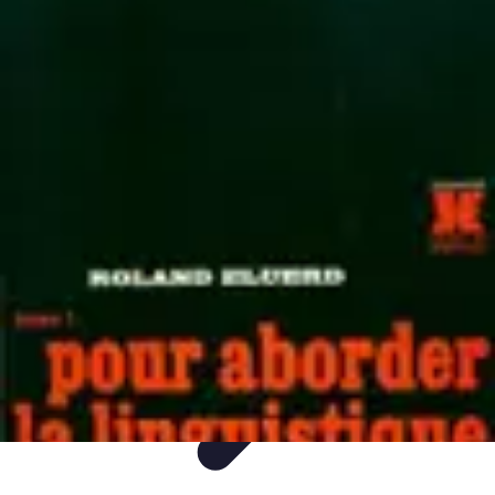
Langue Enfantine
Méthodes
Ressources
Ludique
Concepts
bénéfices
Langue Enfantine