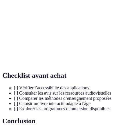
Terme
Définition
Gamification
Utilisation de jeux pour stimuler l'engagement
Immersion
Plongée dans une langue cible pour apprendre
Pairing
Échange entre deux individus de différentes
linguistique
langues pour pratiquer
Checklist avant achat
[ ] Vérifier l’accessibilité des applications
[ ] Consulter les avis sur les ressources audiovisuelles
[ ] Comparer les méthodes d’enseignement proposées
[ ] Choisir un livre interactif adapté à l'âge
[ ] Explorer les programmes d'immersion disponibles
Conclusion