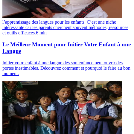
l’apprentissage des langues pour les enfants. C’est une niche
intéressante car les parents cherchent souvent méthodes, ressources
et outils efficaces.
6
min
Le Meilleur Moment pour Initier Votre Enfant à une
Langue
Initier votre enfant à une langue dès son enfance peut ouvrir des
portes inestimables. Découvrez comment et pourquoi le faire au bon
moment.