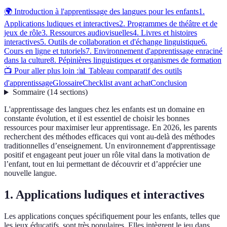
🌍 Introduction à l'apprentissage des langues pour les enfants
1.
Applications ludiques et interactives
2. Programmes de théâtre et de
jeux de rôle
3. Ressources audiovisuelles
4. Livres et histoires
interactives
5. Outils de collaboration et d'échange linguistique
6.
Cours en ligne et tutoriels
7. Environnement d'apprentissage enraciné
dans la culture
8. Pépinières linguistiques et organismes de formation
📺 Pour aller plus loin :
📊 Tableau comparatif des outils
d'apprentissage
Glossaire
Checklist avant achat
Conclusion
Sommaire
(
14
sections
)
L'apprentissage des langues chez les enfants est un domaine en
constante évolution, et il est essentiel de choisir les bonnes
ressources pour maximiser leur apprentissage. En 2026, les parents
recherchent des méthodes efficaces qui vont au-delà des méthodes
traditionnelles d’enseignement. Un environnement d'apprentissage
positif et engageant peut jouer un rôle vital dans la motivation de
l’enfant, tout en lui permettant de découvrir et d’apprécier une
nouvelle langue.
1. Applications ludiques et interactives
Les applications conçues spécifiquement pour les enfants, telles que
les jeux éducatifs, sont très populaires. Elles intègrent le jeu dans