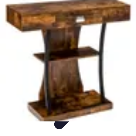
Langue Enfantine
Méthodes
Ressources
Ludique
Concepts
bénéfices
Langue Enfantine