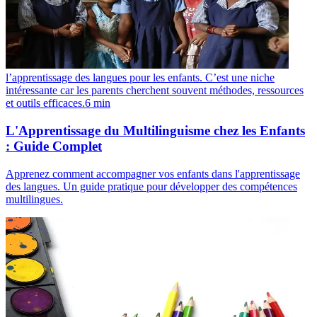
l’apprentissage des langues pour les enfants. C’est une niche
intéressante car les parents cherchent souvent méthodes, ressources
et outils efficaces.
6
min
L'Apprentissage du Multilinguisme chez les Enfants
: Guide Complet
Apprenez comment accompagner vos enfants dans l'apprentissage
des langues. Un guide pratique pour développer des compétences
multilingues.