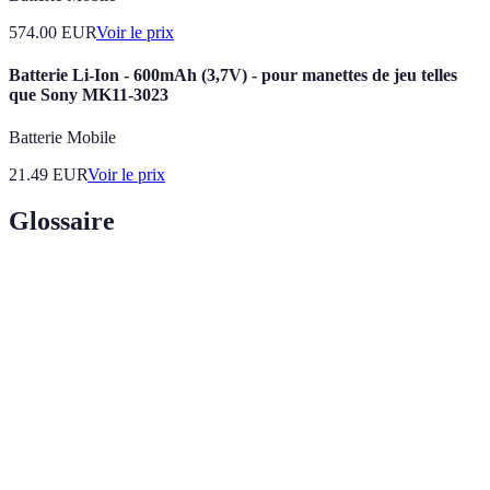
574.00
EUR
Voir le prix
Batterie Li-Ion - 600mAh (3,7V) - pour manettes de jeu telles
que Sony MK11-3023
Batterie Mobile
21.49
EUR
Voir le prix
Glossaire
Terme
Définition
Méthode d'apprentissage combinant actions
TPR
physiques et apprentissage de la langue.
Méthode
Approche axée sur l'interaction et la pratique.
communicative