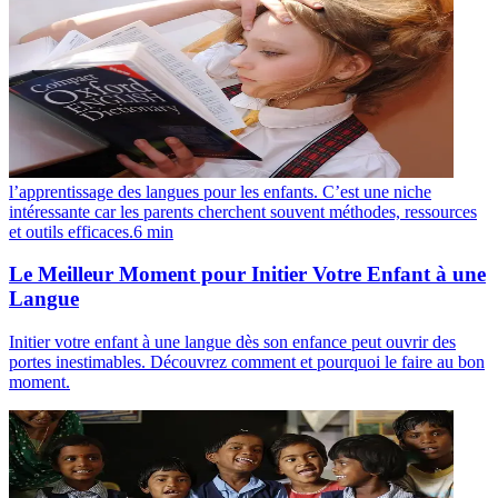
l’apprentissage des langues pour les enfants. C’est une niche
intéressante car les parents cherchent souvent méthodes, ressources
et outils efficaces.
6
min
Le Meilleur Moment pour Initier Votre Enfant à une
Langue
Initier votre enfant à une langue dès son enfance peut ouvrir des
portes inestimables. Découvrez comment et pourquoi le faire au bon
moment.