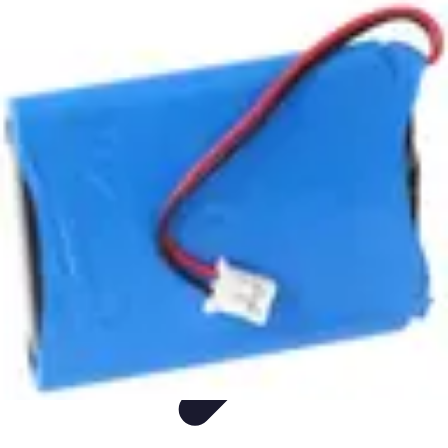
Langue Enfantine
Méthodes
Ressources
Ludique
Concepts
bénéfices
Langue Enfantine