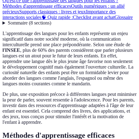
Qu'est-ce que l'apprentissage des langues pour les enfants ?
Méthodes d'apprentissage efficaces
Outils numériques : un allié
précieux
Supports classiques : livres et jeux
Importance des
interactions sociales
🧠 Quiz rapide :
Checklist avant achat
Glossaire
Sommaire
(
8
sections
)
L'apprentissage des langues pour les enfants représente un enjeu
significatif dans notre société moderne, où la communication
interculturelle prend une place prépondérante. Selon une étude de
l'INSEE
, plus de 60% des parents considèrent que parler plusieurs
langues est un atout pour le futur de leurs enfants. En effet,
apprendre une langue dès le plus jeune âge favorise non seulement
le développement cognitif mais également l'ouverture culturelle. La
curiosité naturelle des enfants peut être un formidable levier pour
aborder des langues comme l'anglais, l'espagnol ou même des
langues moins courantes comme le mandarin.
De plus, une exposition précoce à différentes langues peut minimiser
la peur de parler, souvent ressentie à l'adolescence. Pour les parents,
investir dans des ressources d'apprentissage adaptées à l'âge de leur
enfant est essentiel. Cela comprend des livres, des applications, et
des jeux, tous conçus pour stimuler l'intérêt et la motivation de
l'enfant à apprendre.
Méthodes d'apprentissage efficaces