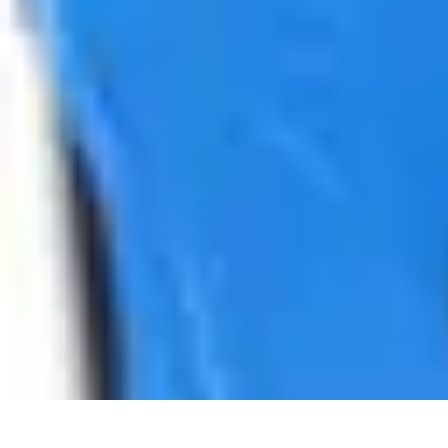
Langue Enfantine
Méthodes
Ressources
Ludique
Concepts
bénéfices
Langue Enfantine