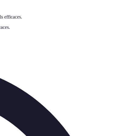
s efficaces.
caces.