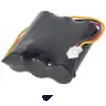
Langue Enfantine
Méthodes
Ressources
Ludique
Concepts
bénéfices
Langue Enfantine