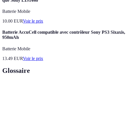
que Sony LIS1446
Batterie Mobile
10.00
EUR
Voir le prix
Batterie AccuCell compatible avec contrôleur Sony PS3 Sixaxis,
950mAh
Batterie Mobile
13.49
EUR
Voir le prix
Glossaire
Terme
Définition
Réalité
Technologie qui superpose des éléments virtuels
augmentée (RA)
sur le monde réel
Réalité virtuelle
Simulation d'un environnement avec lequel
(RV)
interagir