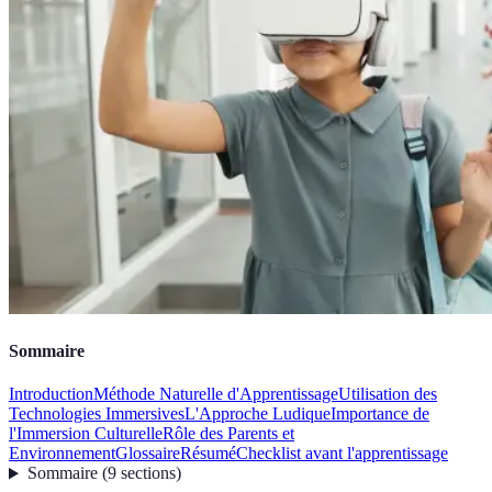
Sommaire
Introduction
Méthode Naturelle d'Apprentissage
Utilisation des
Technologies Immersives
L'Approche Ludique
Importance de
l'Immersion Culturelle
Rôle des Parents et
Environnement
Glossaire
Résumé
Checklist avant l'apprentissage
Sommaire
(
9
sections
)