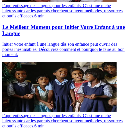
l’apprentissage des langues pour les enfants. C’est une niche
intéressante car les parents cherchent souvent méthodes, ressources
et outils efficaces.
6
min
Le Meilleur Moment pour Initier Votre Enfant à une
Langue
Initier votre enfant à une langue dès son enfance peut ouvrir des
portes inestimables. Découvrez comment et pourquoi le faire au bon
moment.
l’apprentissage des langues pour les enfants. C’est une niche
intéressante car les parents cherchent souvent méthodes, ressources
et outils efficaces.
6
min