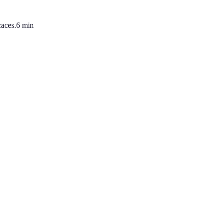
caces.
6
min