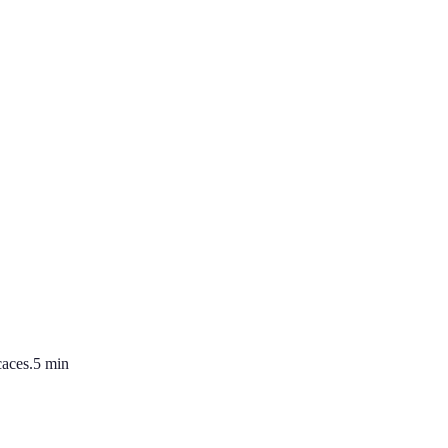
caces.
5
min