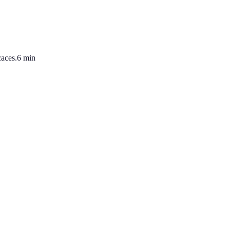
caces.
6
min