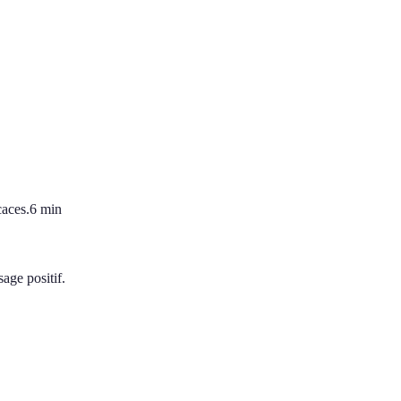
caces.
6
min
age positif.