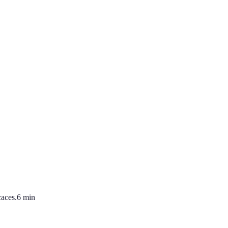
caces.
6
min