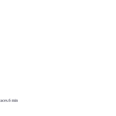
caces.
6
min