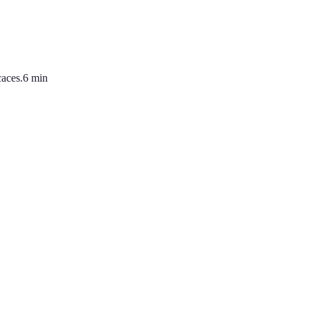
caces.
6
min