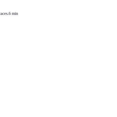
caces.
6
min