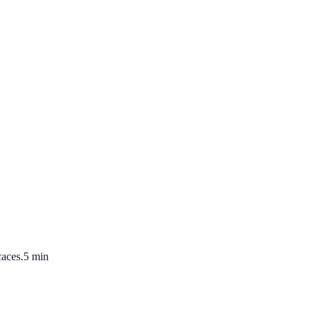
caces.
5
min