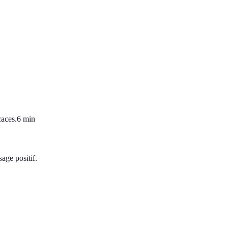
caces.
6
min
age positif.