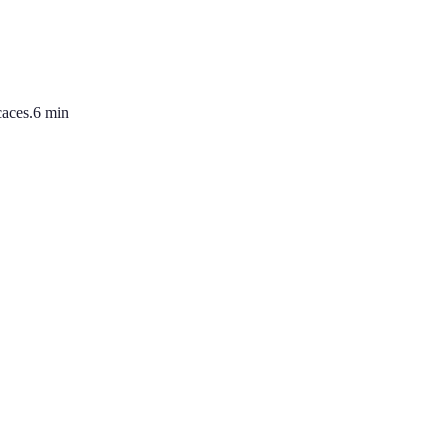
caces.
6
min