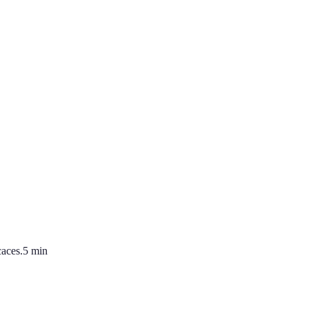
caces.
5
min