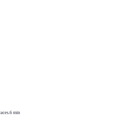
caces.
6
min