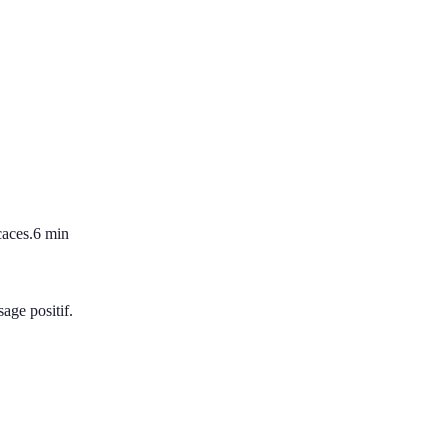
caces.
6
min
age positif.