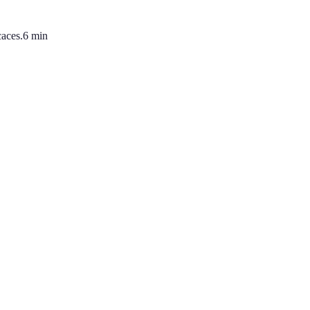
caces.
6
min